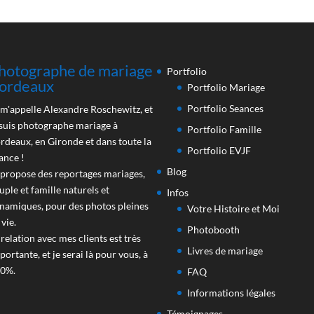
hotographe de mariage
Portfolio
ordeaux
Portfolio Mariage
Portfolio Seances
 m'appelle Alexandre Roschewitz, et
 suis photographe mariage à
Portfolio Famille
rdeaux, en Gironde et dans toute la
Portfolio EVJF
ance !
Blog
 propose des reportages mariages,
uple et famille naturels et
Infos
namiques, pour des photos pleines
Votre Histoire et Moi
 vie.
Photobooth
 relation avec mes clients est très
Livres de mariage
portante, et je serai là pour vous, à
0%.
FAQ
Informations légales
Témoignages