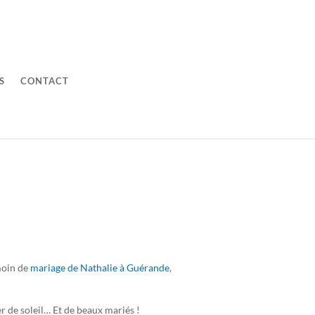
S
CONTACT
moin de
mariage de Nathalie à Guérande
,
 de soleil… Et de beaux mariés !