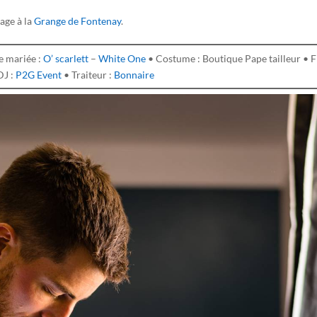
age à la
Grange de Fontenay
.
e mariée :
O’ scarlett
–
White One
• Costume : Boutique Pape tailleur • F
DJ :
P2G Event
• Traiteur :
Bonnaire