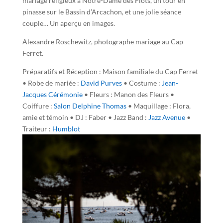
mariage religieux à Notre-Dame des Flots, un tour en
pinasse sur le Bassin d’Arcachon, et une jolie séance
couple… Un aperçu en images.
Alexandre Roschewitz, photographe mariage au Cap
Ferret.
Préparatifs et Réception : Maison familiale du Cap Ferret
• Robe de mariée :
David Purves
• Costume :
Jean-
Jacques Cérémonie
• Fleurs : Manon des Fleurs •
Coiffure :
Salon Delphine Thomas
• Maquillage : Flora,
amie et témoin • DJ : Faber • Jazz Band :
Jazz Avenue
•
Traiteur :
Humblot