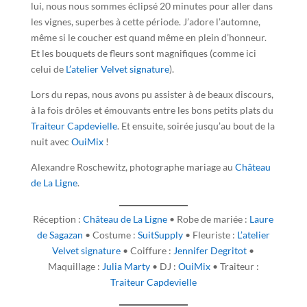
lui, nous nous sommes éclipsé 20 minutes pour aller dans
les vignes, superbes à cette période. J’adore l’automne,
même si le coucher est quand même en plein d’honneur.
Et les bouquets de fleurs sont magnifiques (comme ici
celui de
L’atelier Velvet signature
).
Lors du repas, nous avons pu assister à de beaux discours,
à la fois drôles et émouvants entre les bons petits plats du
Traiteur Capdevielle
. Et ensuite, soirée jusqu’au bout de la
nuit avec
OuiMix
!
Alexandre Roschewitz, photographe mariage au
Château
de La Ligne
.
Réception :
Château de La Ligne
• Robe de mariée :
Laure
de Sagazan
• Costume :
SuitSupply
• Fleuriste :
L’atelier
Velvet signature
• Coiffure :
Jennifer Degritot
•
Maquillage :
Julia Marty
• DJ :
OuiMix
• Traiteur :
Traiteur Capdevielle