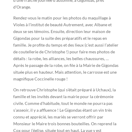
d’une fraiche journée d’automne, à Gigondas, près
d’Orange.
Rendez-vous le matin pour les photos du maquillage à
Violes à l’institut de beauté Autrement, avec Albane et
deux se ses témoins. Ensuite, direction leur maison de
Gigondas pour la suite des préparatifs et le repas en
famille. Je profite du temps et des lieux (c’est aussi l’atelier
de coutellerie de Christophe !) pour faire mes photos de
détails : la robe, les alliances, les belles chaussures, …
Après le passage de la robe, on file à la Mairie de Gigondas
située plus en hauteur. Mais attention, le carrosse est une
magnifique Coccinelle rouge !
On retrouve Christophe (qui s’était préparé à Uchaux), la
famille et les invités devant la mairie pour la cérémonie
civile. Comme d’habitude, tout le monde ne pourra pas
s’asseoir, il y a affluence ! Le Gigondas étant un vin très
connu et apprécié, les mariés se verront offrir par
Monsieur le Maire trois bonnes bouteilles. On reprend la
Cox pour l’église, située tout en haut. La vue y est