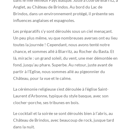
dans le merveilleux Pays Basque. Juste à côté de Biarritz, à
Anglet, au Château de Brindos. Au bord du Lac de
Brindos, dans un environnement protégé, il présente ses
influences anglaises et espagnoles.
Les préparatifs s’y sont déroulés sous un ciel menaçant.
Un peu plus même, vu que nombreuses averses ont eu lieu
toutes la journée ! Cependant, nous avons tenté notre
chance, et sommes allé à Biarritz, au Rocher du Basta. Et
là, miracle : un grand soleil, du vent, une mer démontée en
fond, jusqu’au phare. Superbe. Au retour, juste avant de
partir à l’Eglise, nous sommes allé au pigeonnier du
Château, pour la vue et le calme.
La cérémonie religieuse s’est déroulée à l’église Saint-
Laurent d’Arbonne, typique du style basque, avec son
clocher-porche, ses tribunes en bois.
Le cocktail et la soirée se sont déroulés bien à l’abris, au
Château de Brindos, avec beaucoup de rock, jusque tard
dans la nuit.