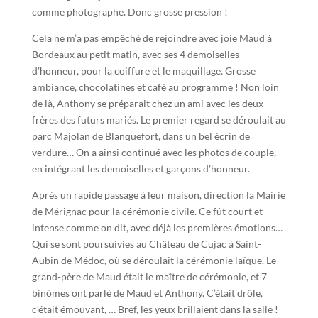
comme photographe. Donc grosse pression !
Cela ne m’a pas empêché de rejoindre avec joie Maud à
Bordeaux au petit matin, avec ses 4 demoiselles
d’honneur, pour la coiffure et le maquillage. Grosse
ambiance, chocolatines et café au programme ! Non loin
de là, Anthony se préparait chez un ami avec les deux
frères des futurs mariés. Le premier regard se déroulait au
parc Majolan de Blanquefort, dans un bel écrin de
verdure… On a ainsi continué avec les photos de couple,
en intégrant les demoiselles et garçons d’honneur.
Après un rapide passage à leur maison, direction la Mairie
de Mérignac pour la cérémonie civile. Ce fût court et
intense comme on dit, avec déjà les premières émotions…
Qui se sont poursuivies au Château de Cujac à Saint-
Aubin de Médoc, où se déroulait la cérémonie laïque. Le
grand-père de Maud était le maître de cérémonie, et 7
binômes ont parlé de Maud et Anthony. C’était drôle,
c’était émouvant, … Bref, les yeux brillaient dans la salle !