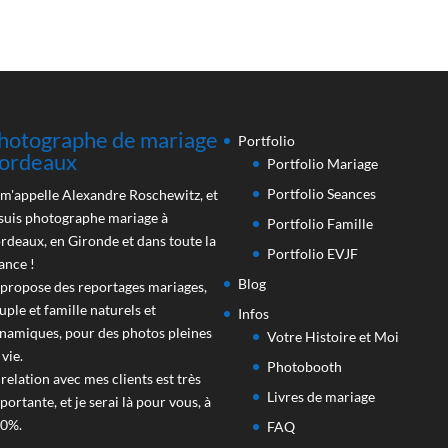
hotographe de mariage
Portfolio
ordeaux
Portfolio Mariage
Portfolio Seances
 m'appelle Alexandre Roschewitz, et
 suis photographe mariage à
Portfolio Famille
rdeaux, en Gironde et dans toute la
Portfolio EVJF
ance !
Blog
 propose des reportages mariages,
uple et famille naturels et
Infos
namiques, pour des photos pleines
Votre Histoire et Moi
 vie.
Photobooth
 relation avec mes clients est très
Livres de mariage
portante, et je serai là pour vous, à
0%.
FAQ