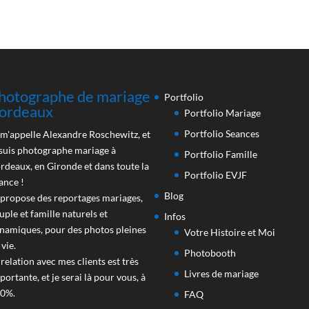
hotographe de mariage
Portfolio
ordeaux
Portfolio Mariage
Portfolio Seances
 m'appelle Alexandre Roschewitz, et
 suis photographe mariage à
Portfolio Famille
rdeaux, en Gironde et dans toute la
Portfolio EVJF
ance !
Blog
 propose des reportages mariages,
uple et famille naturels et
Infos
namiques, pour des photos pleines
Votre Histoire et Moi
 vie.
Photobooth
 relation avec mes clients est très
Livres de mariage
portante, et je serai là pour vous, à
0%.
FAQ