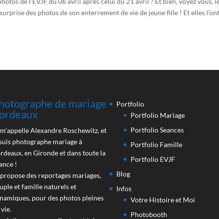
hotos de l’EVJF du 06 avril après celui du 21 avril ? Et bien, voyez vous, l
urprise des photos de son enterrement de vie de jeune fille ! Et elles l’on
hotographe de mariage
Portfolio
ordeaux
Portfolio Mariage
Portfolio Seances
 m'appelle Alexandre Roschewitz, et
 suis photographe mariage à
Portfolio Famille
rdeaux, en Gironde et dans toute la
Portfolio EVJF
ance !
Blog
 propose des reportages mariages,
uple et famille naturels et
Infos
namiques, pour des photos pleines
Votre Histoire et Moi
 vie.
Photobooth