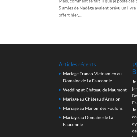
Mais, comment se fait-il que je poste ces p
5 amies de Nadège avaient prévu un livre s
offert hier,...
P
Articles récents
B
Mariage Franco-Vietnamien au
Domaine de La Fauconnie
Je
je
Wedding at Château de Maumont
Bo
Mariage au Château d’Arnajon
Fr
Mariage au Manoir des Foulons
Je
co
Mariage au Domaine de La
dy
Fauconnie
de