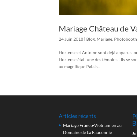
Mariage Château de Va
24 Juin 2018
|
Blog
,
Mariage
,
Photobooth
Hortense et Antoine sont déjà apparus lo
Hortense était une des témoins ! Ils se son
au magnifique Palais...
P
Articles récents
B
Mariage Franco-Vietnamien au
Domaine de La Fauconnie
Je