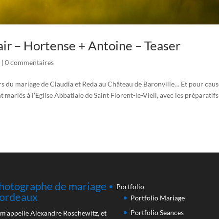
ir – Hortense + Antoine – Teaser
|
0 commentaires
rs du mariage de Claudia et Reda au Château de Baronville… Et pour caus
t mariés à l’Eglise Abbatiale de Saint Florent-le-Vieil, avec les préparatifs
hotographe de mariage
Portfolio
ordeaux
Portfolio Mariage
Portfolio Seances
 m'appelle Alexandre Roschewitz, et