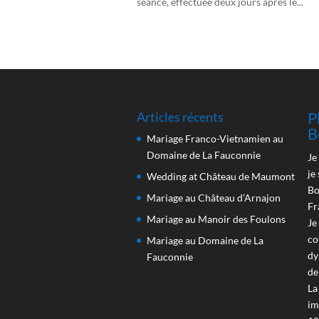
séance, effectuée deux jours après le...
P
Articles récents
B
Mariage Franco-Vietnamien au
Domaine de La Fauconnie
Je
je
Wedding at Château de Maumont
Bo
Mariage au Château d’Arnajon
Fr
Mariage au Manoir des Foulons
Je
co
Mariage au Domaine de La
dy
Fauconnie
de
La
im