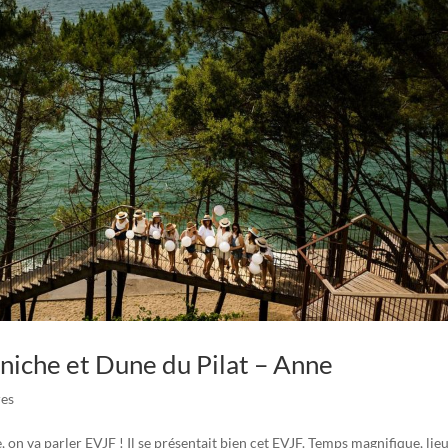
iche et Dune du Pilat – Anne
es
, on va parler EVJF ! Il se présentait bien cet EVJF. Temps magnifique, lie