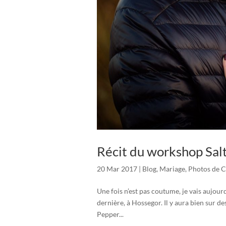
Récit du workshop Sal
20 Mar 2017
|
Blog
,
Mariage
,
Photos de 
Une fois n’est pas coutume, je vais aujour
dernière, à Hossegor. Il y aura bien sur d
Pepper...