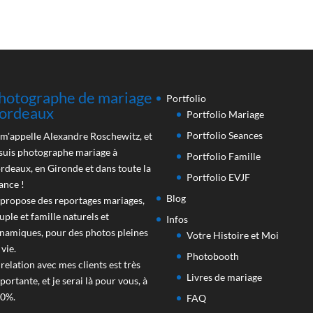
hotographe de mariage
Portfolio
ordeaux
Portfolio Mariage
Portfolio Seances
 m'appelle Alexandre Roschewitz, et
 suis photographe mariage à
Portfolio Famille
rdeaux, en Gironde et dans toute la
Portfolio EVJF
ance !
Blog
 propose des reportages mariages,
uple et famille naturels et
Infos
namiques, pour des photos pleines
Votre Histoire et Moi
 vie.
Photobooth
 relation avec mes clients est très
Livres de mariage
portante, et je serai là pour vous, à
0%.
FAQ