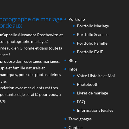
hotographe de mariage
Portfolio
ordeaux
Portfolio Mariage
Portfolio Seances
 m'appelle Alexandre Roschewitz, et
 suis photographe mariage à
Portfolio Famille
rdeaux, en Gironde et dans toute la
Portfolio EVJF
ance !
Blog
 propose des reportages mariages,
uple et famille naturels et
Infos
namiques, pour des photos pleines
Votre Histoire et Moi
 vie.
Photobooth
 relation avec mes clients est très
Livres de mariage
portante, et je serai là pour vous, à
0%.
FAQ
Informations légales
Témoignages
Contact