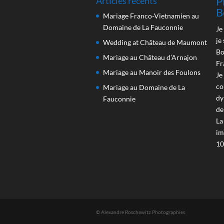
P
Articles récents
B
Mariage Franco-Vietnamien au
Domaine de La Fauconnie
Je
je
Wedding at Château de Maumont
Bo
Mariage au Château d’Arnajon
Fr
Mariage au Manoir des Foulons
Je
co
Mariage au Domaine de La
dy
Fauconnie
de
La
im
10
© Alexandre Roschewitz Photographies