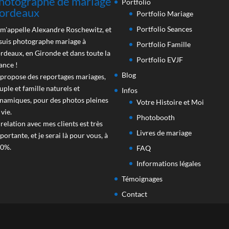
hotographe de mariage
Portfolio
ordeaux
Portfolio Mariage
Portfolio Seances
 m'appelle Alexandre Roschewitz, et
 suis photographe mariage à
Portfolio Famille
rdeaux, en Gironde et dans toute la
Portfolio EVJF
ance !
Blog
 propose des reportages mariages,
uple et famille naturels et
Infos
namiques, pour des photos pleines
Votre Histoire et Moi
 vie.
Photobooth
 relation avec mes clients est très
Livres de mariage
portante, et je serai là pour vous, à
0%.
FAQ
Informations légales
Témoignages
Contact