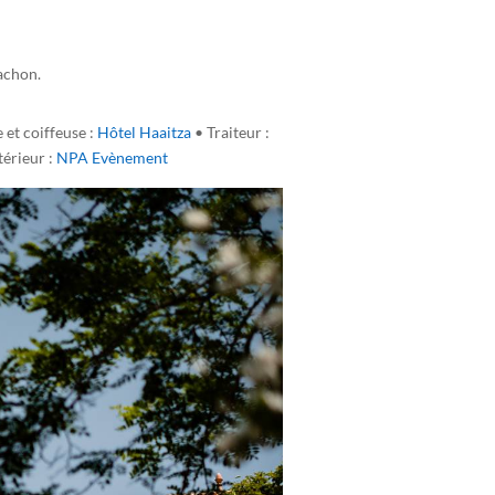
achon.
et coiffeuse :
Hôtel Haaitza
• Traiteur :
térieur :
NPA Evènement