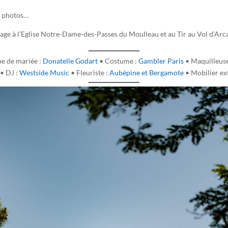
n photos…
ge à l’Eglise Notre-Dame-des-Passes du Moulleau et au Tir au Vol d’Arc
be de mariée :
Donatelle Godart
• Costume :
Gambler Paris
• Maquilleuse 
• DJ :
Westside Music
• Fleuriste :
Aubépine et Bergamote
• Mobilier ex