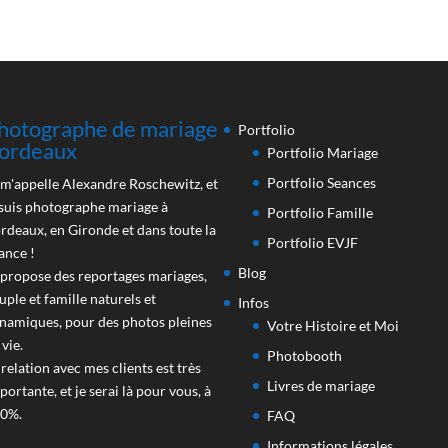
hotographe de mariage
Portfolio
ordeaux
Portfolio Mariage
Portfolio Seances
 m'appelle Alexandre Roschewitz, et
 suis photographe mariage à
Portfolio Famille
rdeaux, en Gironde et dans toute la
Portfolio EVJF
ance !
Blog
 propose des reportages mariages,
uple et famille naturels et
Infos
namiques, pour des photos pleines
Votre Histoire et Moi
 vie.
Photobooth
 relation avec mes clients est très
Livres de mariage
portante, et je serai là pour vous, à
0%.
FAQ
Informations légales