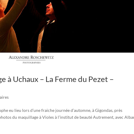
e à Uchaux – La Ferme du Pezet –
aires
phe eu lieu lors d’une fraiche journée d’automne, à Gigondas, près
hotos du maquillage à Violes à l’institut de beauté Autrement, avec Alba