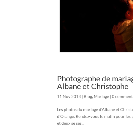
Photographe de mariag
Albane et Christophe
11 Nov 2013
|
Blog
,
Mariage
|
0 comment
Les photos du mariage d’Albane et Christo
d’Orange. Rendez-vous le matin pour les p
et deux se ses...