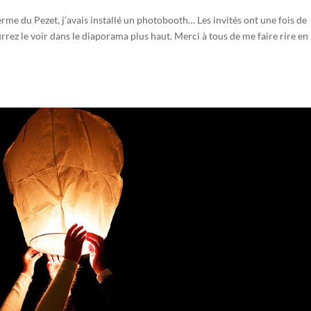
rme du Pezet, j’avais installé un photobooth… Les invités ont une fois de
rez le voir dans le diaporama plus haut. Merci à tous de me faire rire en