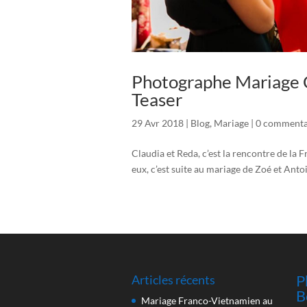
Photographe Mariage C
Teaser
29 Avr 2018
|
Blog
,
Mariage
|
0 commenta
Claudia et Reda, c’est la rencontre de la 
eux, c’est suite au mariage de Zoé et Anto
P
Articles récents
B
Mariage Franco-Vietnamien au