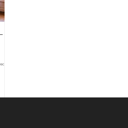
–
vec