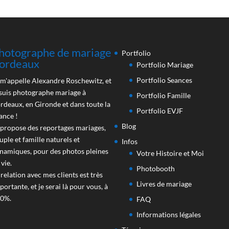
hotographe de mariage
Portfolio
ordeaux
Portfolio Mariage
Portfolio Seances
 m'appelle Alexandre Roschewitz, et
 suis photographe mariage à
Portfolio Famille
rdeaux, en Gironde et dans toute la
Portfolio EVJF
ance !
Blog
 propose des reportages mariages,
uple et famille naturels et
Infos
namiques, pour des photos pleines
Votre Histoire et Moi
 vie.
Photobooth
 relation avec mes clients est très
Livres de mariage
portante, et je serai là pour vous, à
0%.
FAQ
Informations légales