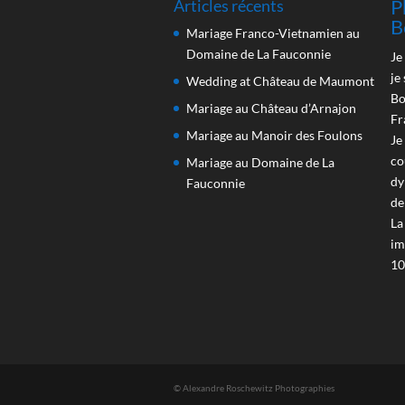
P
Articles récents
B
Mariage Franco-Vietnamien au
Domaine de La Fauconnie
Je
je
Wedding at Château de Maumont
Bo
Mariage au Château d’Arnajon
Fr
Mariage au Manoir des Foulons
Je
co
Mariage au Domaine de La
dy
Fauconnie
de
La
im
10
© Alexandre Roschewitz Photographies