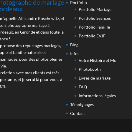
hotographe de mariage
Portfolio
ordeaux
Portfolio Mariage
Portfolio Seances
 m'appelle Alexandre Roschewitz, et
 suis photographe mariage à
Portfolio Famille
rdeaux, en Gironde et dans toute la
Portfolio EVJF
ance !
Blog
 propose des reportages mariages,
uple et famille naturels et
Infos
namiques, pour des photos pleines
Votre Histoire et Moi
 vie.
Photobooth
 relation avec mes clients est très
Livres de mariage
portante, et je serai là pour vous, à
0%.
FAQ
Informations légales
Témoignages
Contact