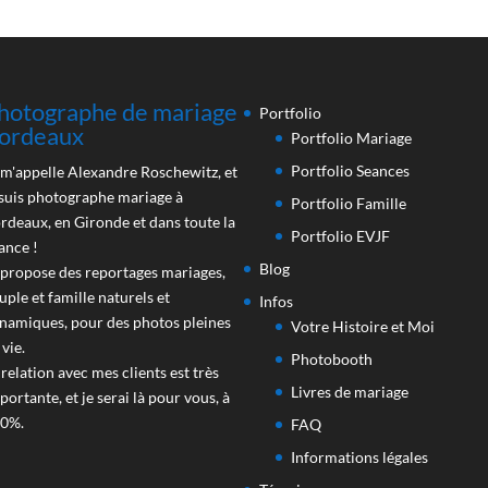
hotographe de mariage
Portfolio
ordeaux
Portfolio Mariage
Portfolio Seances
 m'appelle Alexandre Roschewitz, et
 suis photographe mariage à
Portfolio Famille
rdeaux, en Gironde et dans toute la
Portfolio EVJF
ance !
Blog
 propose des reportages mariages,
uple et famille naturels et
Infos
namiques, pour des photos pleines
Votre Histoire et Moi
 vie.
Photobooth
 relation avec mes clients est très
Livres de mariage
portante, et je serai là pour vous, à
0%.
FAQ
Informations légales