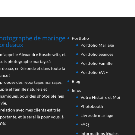
hotographe de mariage
Portfolio
ordeaux
Portfolio Mariage
Portfolio Seances
 m'appelle Alexandre Roschewitz, et
 suis photographe mariage à
Portfolio Famille
rdeaux, en Gironde et dans toute la
Portfolio EVJF
ance !
Blog
 propose des reportages mariages,
uple et famille naturels et
Infos
namiques, pour des photos pleines
Votre Histoire et Moi
 vie.
Photobooth
 relation avec mes clients est très
Livres de mariage
portante, et je serai là pour vous, à
0%.
FAQ
Informations légales