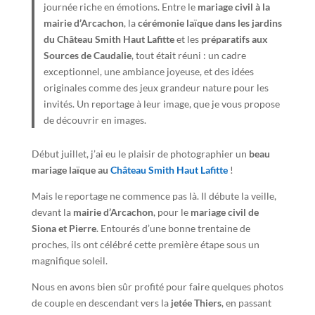
journée riche en émotions. Entre le
mariage civil à la
mairie d’Arcachon
, la
cérémonie laïque dans les jardins
du Château Smith Haut Lafitte
et les
préparatifs aux
Sources de Caudalie
, tout était réuni : un cadre
exceptionnel, une ambiance joyeuse, et des idées
originales comme des jeux grandeur nature pour les
invités. Un reportage à leur image, que je vous propose
de découvrir en images.
Début juillet, j’ai eu le plaisir de photographier un
beau
mariage laïque au
Château Smith Haut Lafitte
!
Mais le reportage ne commence pas là. Il débute la veille,
devant la
mairie d’Arcachon
, pour le
mariage civil de
Siona et Pierre
. Entourés d’une bonne trentaine de
proches, ils ont célébré cette première étape sous un
magnifique soleil.
Nous en avons bien sûr profité pour faire quelques photos
de couple en descendant vers la
jetée Thiers
, en passant