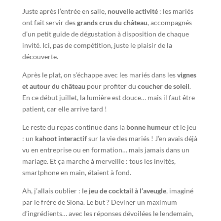
Juste après l’entrée en salle,
nouvelle activité
: les mariés
ont fait servir des
grands crus du château
, accompagnés
d’un petit guide de dégustation à disposition de chaque
invité. Ici, pas de compétition, juste le plaisir de la
découverte.
Après le plat, on s’échappe avec les mariés dans les
vignes
et autour du château
pour profiter du
coucher de soleil
.
En ce début juillet, la lumière est douce… mais il faut être
patient, car elle arrive tard !
Le reste du repas continue dans la
bonne humeur
et le jeu
: un
kahoot interactif
sur la vie des mariés ! J’en avais déjà
vu en entreprise ou en formation… mais jamais dans un
mariage. Et ça marche à merveille : tous les invités,
smartphone en main, étaient à fond.
Ah, j’allais oublier : le
jeu de cocktail à l’aveugle
, imaginé
par le frère de Siona. Le but ? Deviner un maximum
d’ingrédients… avec les réponses dévoilées le lendemain,