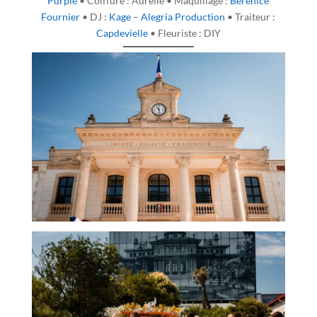
Purple
• Coiffure : Aurélie • Maquillage :
Bérénice
Fournier
• DJ :
Kage
–
Alegria Production
• Traiteur :
Capdevielle
• Fleuriste : DIY