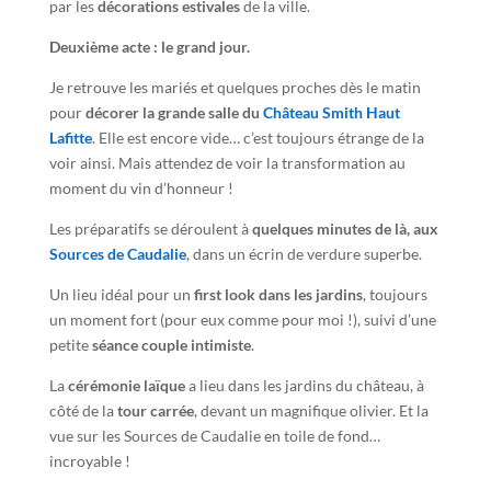
par les
décorations estivales
de la ville.
Deuxième acte : le grand jour.
Je retrouve les mariés et quelques proches dès le matin
pour
décorer la grande salle du
Château Smith Haut
Lafitte
. Elle est encore vide… c’est toujours étrange de la
voir ainsi. Mais attendez de voir la transformation au
moment du vin d’honneur !
Les préparatifs se déroulent à
quelques minutes de là, aux
Sources de Caudalie
, dans un écrin de verdure superbe.
Un lieu idéal pour un
first look dans les jardins
, toujours
un moment fort (pour eux comme pour moi !), suivi d’une
petite
séance couple intimiste
.
La
cérémonie laïque
a lieu dans les jardins du château, à
côté de la
tour carrée
, devant un magnifique olivier. Et la
vue sur les Sources de Caudalie en toile de fond…
incroyable !