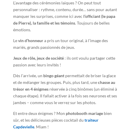
L’avantage des cérémonies laïques ? On peut tout
personnaliser : rythme, contenu, durée… sans pour autant
manquer les surprises, comme ici avec
l’officiant (le papa
de Pierre), la famille et les témoins
. Toujours de belles
émotions.
Le
vin d’honneur
a pris un tour original, à l’image des
mariés, grands passionnés de jeux.
Jeux de rôle, jeux de société
: ils ont voulu partager cette
passion avec leurs invités !
Dès l’arrivée, un
bingo géant
permettait de briser la glace
et de mélanger les groupes. Puis, plus tard, une
chasse au
trésor en 4 énigmes
réservée à cinq binômes (un éliminé à
chaque étape). Il fallait activer à la fois ses neurones et ses
jambes – comme vous le verrez sur les photos.
Et entre deux énigmes ? Mon
photobooth mariage
bien
sûr, et les délicieuses pièces cocktail du
traiteur
Capdevielle
. Miam !