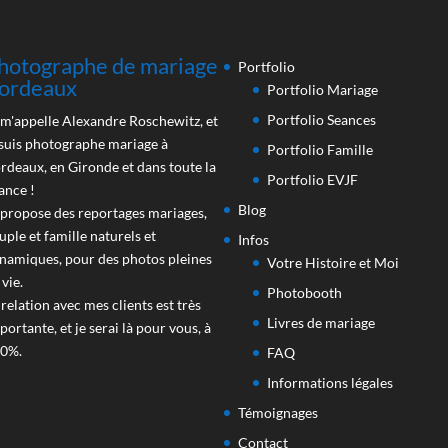
hotographe de mariage
Portfolio
ordeaux
Portfolio Mariage
Portfolio Seances
 m'appelle Alexandre Roschewitz, et
 suis photographe mariage à
Portfolio Famille
rdeaux, en Gironde et dans toute la
Portfolio EVJF
ance !
Blog
 propose des reportages mariages,
uple et famille naturels et
Infos
namiques, pour des photos pleines
Votre Histoire et Moi
 vie.
Photobooth
 relation avec mes clients est très
Livres de mariage
portante, et je serai là pour vous, à
0%.
FAQ
Informations légales
Témoignages
Contact